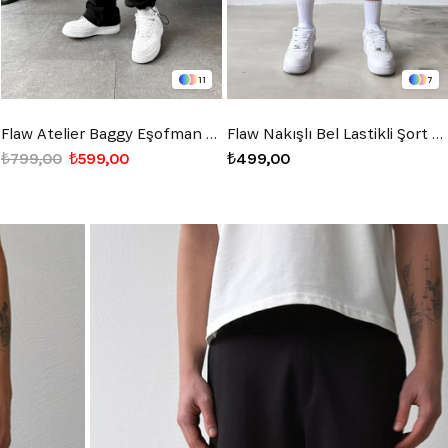
7
1
Flaw Nakışlı Bel Lastikli Şort Siyah
Timeless Bel Lastikli Kumaş Pantolon Siyah
₺499,00
₺699,00
₺559,20