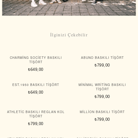
İlginizi Çekebilir
CHARMING SOCIETY BASKILI
ABUNO BASKILI TIŞÖRT
TIŞÖRT
₺799,00
₺649,00
EST.1950 BASKILI TIŞÖRT
MINIMAL WRITING BASKILI
TIŞÖRT
₺649,00
₺799,00
ATHLETIC BASKILI REGLAN KOL
MILLION BASKILI TIŞÖRT
TIŞÖRT
₺799,00
₺799,00