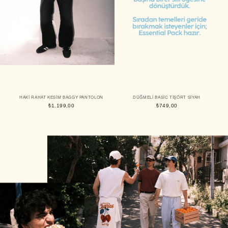
HAKI RAHAT KESIM BAGGY PANTOLON
DÜĞMELI BASIC TIŞÖRT SIYAH
₺1.199,00
₺749,00