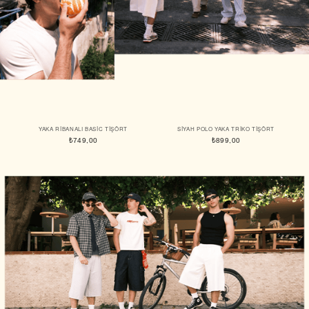
YAKA RIBANALI BASIC TIŞÖRT
SIYAH POLO YAKA TRIKO TIŞÖRT
₺749,00
₺899,00