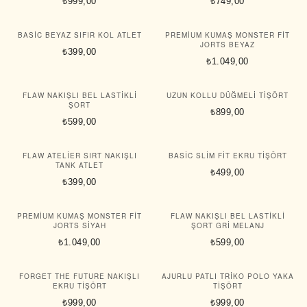
₺999,00
₺749,00
BASIC BEYAZ SIFIR KOL ATLET
PREMIUM KUMAŞ MONSTER FIT
JORTS BEYAZ
₺399,00
₺1.049,00
FLAW NAKIŞLI BEL LASTIKLI
UZUN KOLLU DÜĞMELI TIŞÖRT
ŞORT
₺899,00
₺599,00
FLAW ATELIER SIRT NAKIŞLI
BASIC SLIM FIT EKRU TIŞÖRT
TANK ATLET
₺499,00
₺399,00
PREMIUM KUMAŞ MONSTER FIT
FLAW NAKIŞLI BEL LASTIKLI
JORTS SIYAH
ŞORT GRI MELANJ
₺1.049,00
₺599,00
FORGET THE FUTURE NAKIŞLI
AJURLU PATLI TRIKO POLO YAKA
EKRU TIŞÖRT
TIŞÖRT
₺999,00
₺999,00