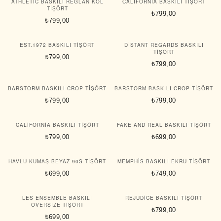
ATHLETIC BASKILI REGLAN KOL
CALIFORNIA BASKILI TIŞÖRT
TIŞÖRT
₺799,00
₺799,00
EST.1972 BASKILI TIŞÖRT
DISTANT REGARDS BASKILI
TIŞÖRT
₺799,00
₺799,00
BARSTORM BASKILI CROP TIŞÖRT
BARSTORM BASKILI CROP TIŞÖRT
₺799,00
₺799,00
CALIFORNIA BASKILI TIŞÖRT
FAKE AND REAL BASKILI TIŞÖRT
₺799,00
₺699,00
HAVLU KUMAŞ BEYAZ 90S TIŞÖRT
MEMPHIS BASKILI EKRU TIŞÖRT
₺699,00
₺749,00
LES ENSEMBLE BASKILI
REJUDICE BASKILI TIŞÖRT
OVERSIZE TIŞÖRT
₺799,00
₺699,00