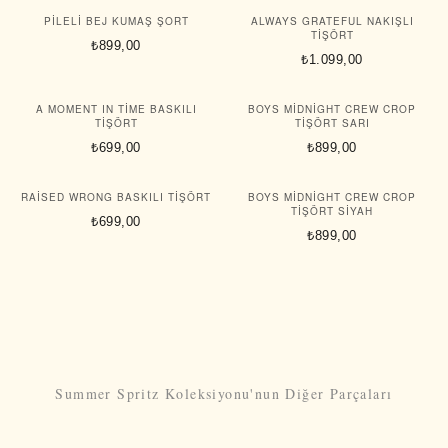
PILELI BEJ KUMAŞ ŞORT
ALWAYS GRATEFUL NAKIŞLI
TIŞÖRT
₺899,00
₺1.099,00
A MOMENT IN TIME BASKILI
BOYS MIDNIGHT CREW CROP
TIŞÖRT
TIŞÖRT SARI
₺699,00
₺899,00
RAISED WRONG BASKILI TIŞÖRT
BOYS MIDNIGHT CREW CROP
TIŞÖRT SIYAH
₺699,00
₺899,00
Summer Spritz Koleksiyonu'nun Diğer Parçaları