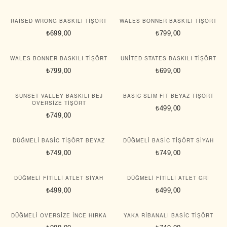
RAISED WRONG BASKILI TIŞÖRT
WALES BONNER BASKILI TIŞÖRT
₺699,00
₺799,00
WALES BONNER BASKILI TIŞÖRT
UNITED STATES BASKILI TIŞÖRT
₺799,00
₺699,00
SUNSET VALLEY BASKILI BEJ
BASIC SLIM FIT BEYAZ TIŞÖRT
OVERSIZE TIŞÖRT
₺499,00
₺749,00
DÜĞMELI BASIC TIŞÖRT BEYAZ
DÜĞMELI BASIC TIŞÖRT SIYAH
₺749,00
₺749,00
DÜĞMELI FITILLI ATLET SIYAH
DÜĞMELI FITILLI ATLET GRI
₺499,00
₺499,00
DÜĞMELI OVERSIZE İNCE HIRKA
YAKA RIBANALI BASIC TIŞÖRT