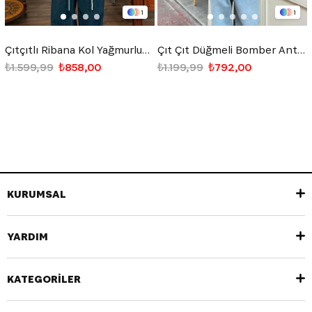
1
1
Çıtçıtlı Ribana Kol Yağmurluk Bej
Çıt Çıt Düğmeli Bomber Antrasit Yağmurluk
₺1.599,99
₺858,00
₺1.199,99
₺792,00
KURUMSAL
YARDIM
KATEGORİLER