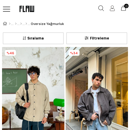
0
Oversize Yağmurluk
Sıralama
Filtreleme
%46
%34