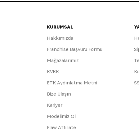
KURUMSAL
Y
Hakkımızda
H
Franchise Başvuru Formu
Si
Mağazalarımız
Te
KVKK
Ko
ETK Aydınlatma Metni
S
Bize Ulaşın
Kariyer
Modelimiz Ol
Flaw Affiliate