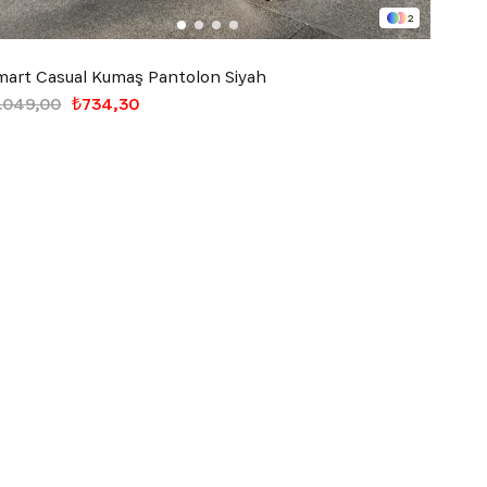
2
mart Casual Kumaş Pantolon Siyah
1.049,00
₺734,30