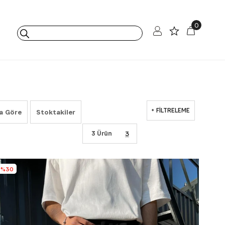
0
FILTRELEME
a Göre
Stoktakiler
3 Ürün
%30