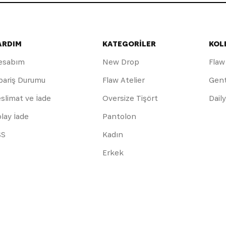
ARDIM
KATEGORİLER
KOL
esabım
New Drop
Flaw
pariş Durumu
Flaw Atelier
Gen
slimat ve İade
Oversize Tişört
Dail
lay İade
Pantolon
SS
Kadın
Erkek