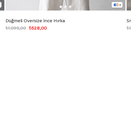
2
Düğmeli Oversize İnce Hırka
S
₺1.099,00
₺528,00
₺