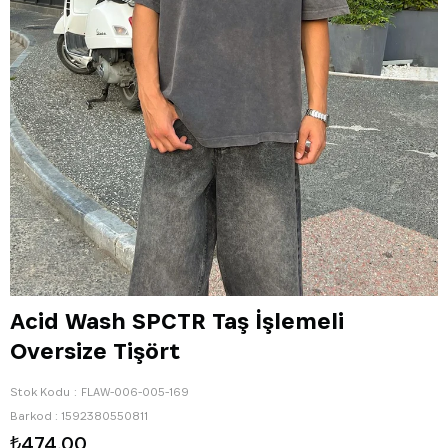
Acid Wash SPCTR Taş İşlemeli
Oversize Tişört
Stok Kodu
FLAW-006-005-169
Barkod
:
1592380550811
₺474,00