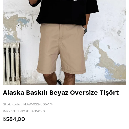
Alaska Baskılı Beyaz Oversize Tişört
Stok Kodu
FLAW-022-005-174
Barkod
:
1592380485090
₺584,00