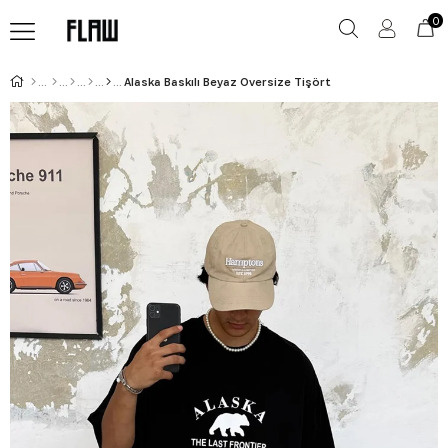
0
Alaska Baskılı Beyaz Oversize Tişört