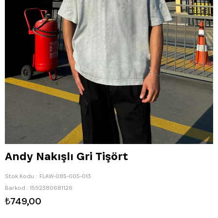
Andy Nakışlı Gri Tişört
Stok Kodu
FLAW-085-005-013
Barkod
:
1592380681126
₺749,00