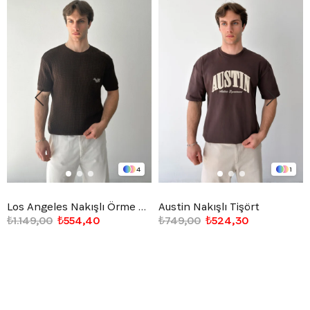
4
1
Los Angeles Nakışlı Örme Triko Tişört
Austin Nakışlı Tişört
₺1.149,00
₺554,40
₺749,00
₺524,30