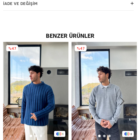
İADE VE DEĞIŞIM
BENZER ÜRÜNLER
%47
%47
1
2