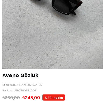
Aveno Gözlük
Stok Kodu
FLAW-287-034-091
Barkod
:
1592380891006
₺350,00
₺245,00
%
İndirim
30