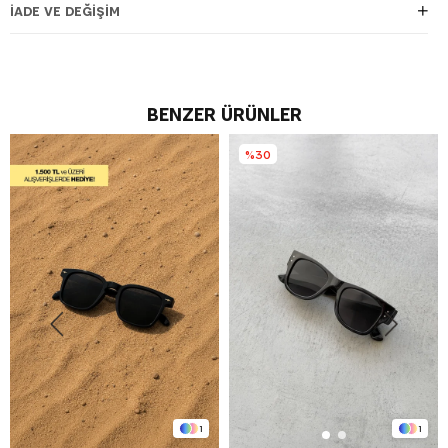
İADE VE DEĞIŞIM
BENZER ÜRÜNLER
%30
1
1