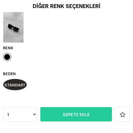
DIĞER RENK SEÇENEKLERI
RENK
BEDEN
STANDART