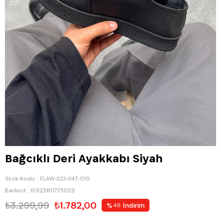
Bağcıklı Deri Ayakkabı Siyah
Stok Kodu
FLAW-021-047-010
Barkod
:
1592380773029
₺3.299,99
₺1.782,00
%
İndirim
46