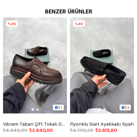
BENZER ÜRÜNLER
%46
%46
1
2
Vibram Taban Çift Tokalı Deri Loafer Ayakkabı Kahverengi
Fiyonklu Süet Ayakkabı Siyah
₺4.849,99
₺2.640,00
₺4.799,99
₺2.613,60