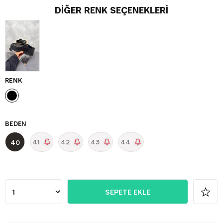
DIĞER RENK SEÇENEKLERI
RENK
BEDEN
41
42
43
44
40