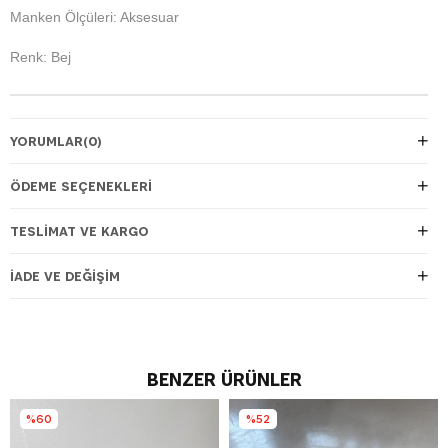
Manken Ölçüleri: Aksesuar
Renk: Bej
YORUMLAR
(0)
ÖDEME SEÇENEKLERI
TESLIMAT VE KARGO
İADE VE DEĞIŞIM
BENZER ÜRÜNLER
%60
%52