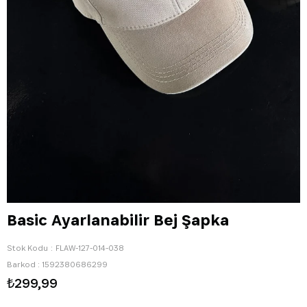
Basic Ayarlanabilir Bej Şapka
Stok Kodu
FLAW-127-014-038
Barkod
:
1592380686299
₺299,99