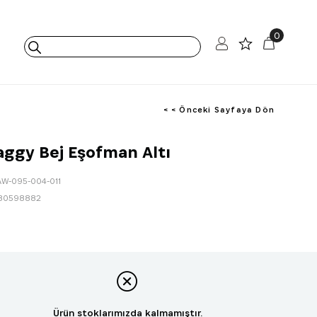
0
< < Önceki Sayfaya Dön
aggy Bej Eşofman Altı
AW-095-004-011
80598882
Ürün stoklarımızda kalmamıştır.