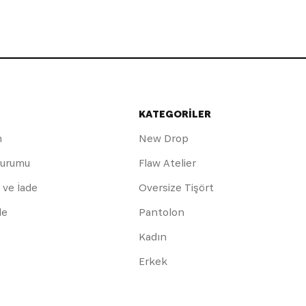
KATEGORİLER
m
New Drop
Durumu
Flaw Atelier
 ve İade
Oversize Tişört
de
Pantolon
Kadın
Erkek