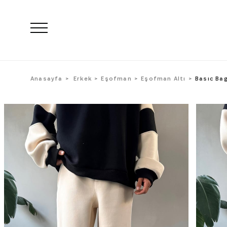
Anasayfa
Erkek
Eşofman
Eşofman Altı
Basıc Ba