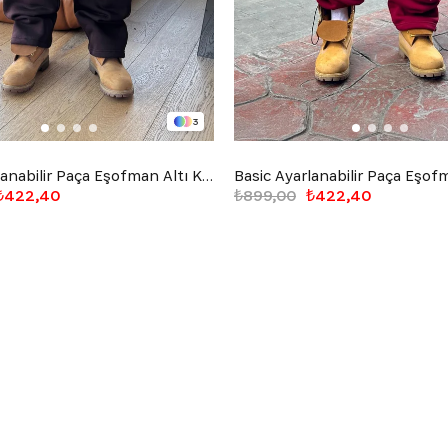
3
Basic Ayarlanabilir Paça Eşofman Altı Kahverengi
₺422,40
₺899,00
₺422,40