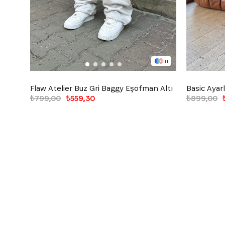
11
Flaw Atelier Buz Gri Baggy Eşofman Altı
₺799,00
₺559,30
₺899,00