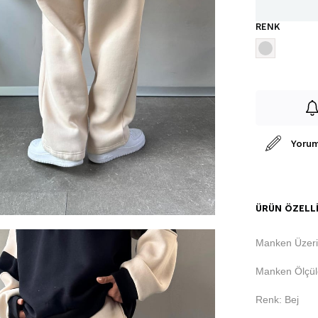
RENK
Yorum
ÜRÜN ÖZELLI
Manken Üzeri
Manken Ölçüle
Renk: Bej