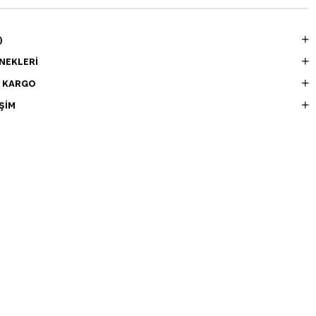
)
NEKLERI
E KARGO
ŞIM