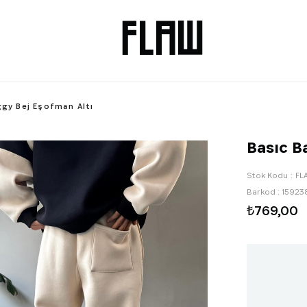
ggy Bej Eşofman Altı
Basıc B
Stok Kodu
FL
Barkod
:
15923
₺769,00