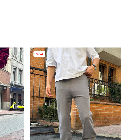
%54
%3