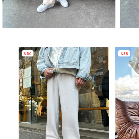
%30
%53