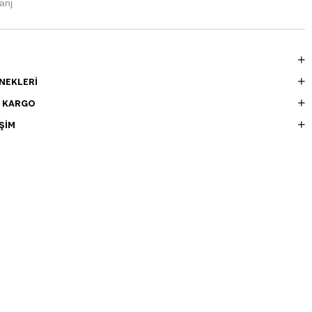
anj
NEKLERI
E KARGO
ŞIM