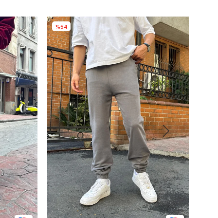
%54
%3