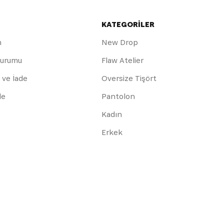
KATEGORİLER
m
New Drop
Durumu
Flaw Atelier
 ve İade
Oversize Tişört
de
Pantolon
Kadın
Erkek