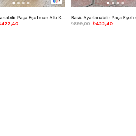
3
Basic Ayarlanabilir Paça Eşofman Altı Kahverengi
₺422,40
₺899,00
₺422,40