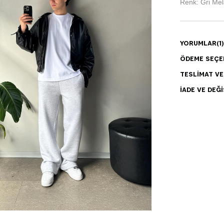
Renk: Gri Mel
YORUMLAR
(1)
ÖDEME SEÇE
TESLIMAT V
İADE VE DEĞI