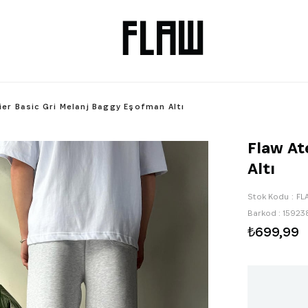
ier Basic Gri Melanj Baggy Eşofman Altı
Flaw At
Altı
Stok Kodu
FL
Barkod
:
15923
₺699,99