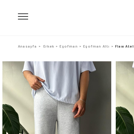
Anasayfa
Erkek
Eşofman
Eşofman Altı
Flaw Atel