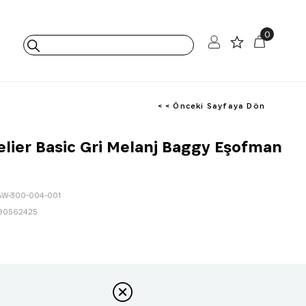
0
< < Önceki Sayfaya Dön
elier Basic Gri Melanj Baggy Eşofman
AW-300-004-001
80562425