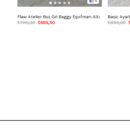
11
Flaw Atelier Buz Gri Baggy Eşofman Altı
₺799,00
₺559,30
₺899,00