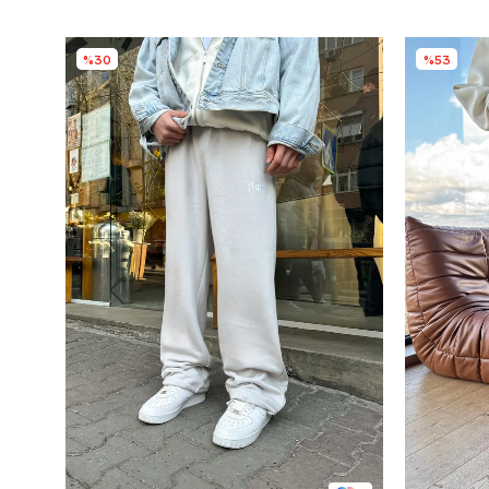
%30
%53