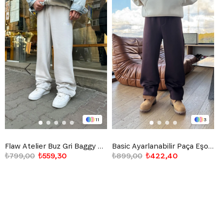
11
3
Flaw Atelier Buz Gri Baggy Eşofman Altı
Basic Ayarlanabilir Paça Eşofman Altı Kahverengi
₺799,00
₺559,30
₺899,00
₺422,40