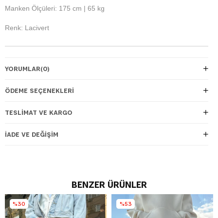
Manken Ölçüleri: 175 cm | 65 kg
Renk: Lacivert
YORUMLAR
(0)
ÖDEME SEÇENEKLERI
TESLIMAT VE KARGO
İADE VE DEĞIŞIM
BENZER ÜRÜNLER
%30
%53