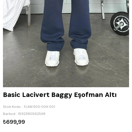
Basic Lacivert Baggy Eşofman Altı
Stok Kodu
FLAW-300-004-001
Barkod
:
1592380562548
₺699,99