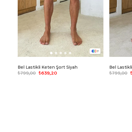
7
Bel Lastikli Keten Şort Siyah
Bel Lastik
₺799,00
₺639,20
₺799,00