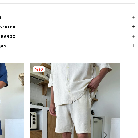
)
NEKLERI
E KARGO
ŞIM
%20
%3