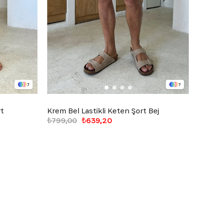
7
7
rt
Krem Bel Lastikli Keten Şort Bej
Bel K
₺799,00
₺639,20
₺1.09