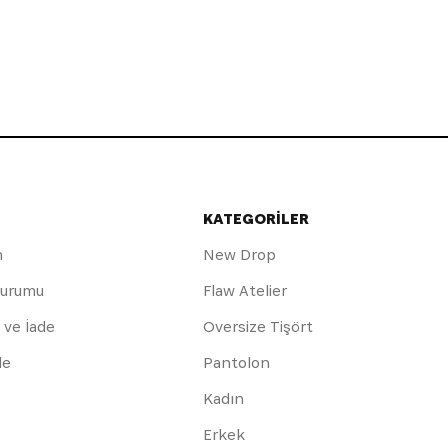
KATEGORİLER
m
New Drop
Durumu
Flaw Atelier
 ve İade
Oversize Tişört
de
Pantolon
Kadın
Erkek