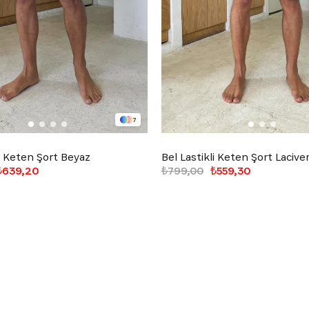
7
li Keten Şort Beyaz
Bel Lastikli Keten Şort Lacive
₺639,20
₺799,00
₺559,30