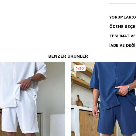
YORUMLAR
(0
ÖDEME SEÇE
TESLIMAT V
İADE VE DEĞI
BENZER ÜRÜNLER
%30