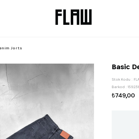
enim Jorts
Basic D
Stok Kodu
FL
Barkod
:
15923
₺749,00