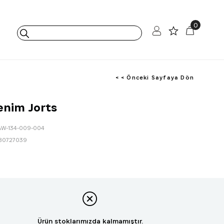
0
< < Önceki Sayfaya Dön
enim Jorts
AW-134-009-004
80727039
Ürün stoklarımızda kalmamıştır.