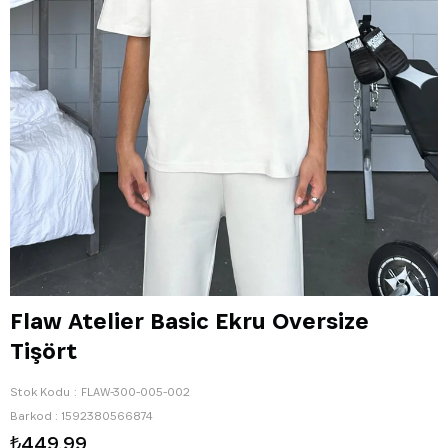
Flaw Atelier Basic Ekru Oversize
Tişört
Stok Kodu
FLAW-300-005-002
Barkod
:
1592380566874
₺449,99