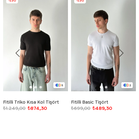
%30
%30
5
2
Fitilli Triko Kısa Kol Tişört
Fitilli Basic Tişört
₺1.249,00
₺874,30
₺699,00
₺489,30