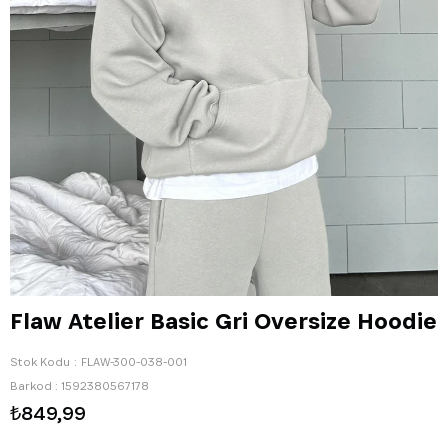
Flaw Atelier Basic Gri Oversize Hoodie
Stok Kodu
FLAW-300-038-001
Barkod
:
1592380567178
₺849,99