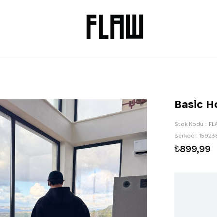
Basic H
Stok Kodu
FL
Barkod
:
15923
₺899,99