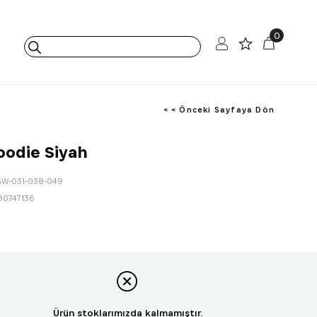
0
< < Önceki Sayfaya Dön
oodie Siyah
AW-031-038-049
80747136
Ürün stoklarımızda kalmamıştır.