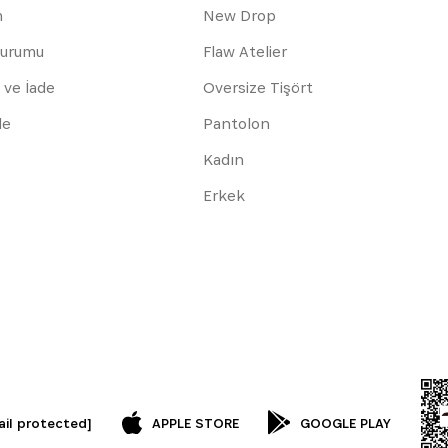
m
New Drop
Durumu
Flaw Atelier
 ve İade
Oversize Tişört
de
Pantolon
Kadın
Erkek
ail protected]
APPLE STORE
GOOGLE PLAY