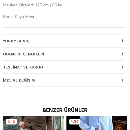
Manken Ölçüleri: 175 cm | 65 kg
Renk: Koyu Mavi
YORUMLAR
(0)
ÖDEME SEÇENEKLERI
TESLIMAT VE KARGO
İADE VE DEĞIŞIM
BENZER ÜRÜNLER
%46
%30