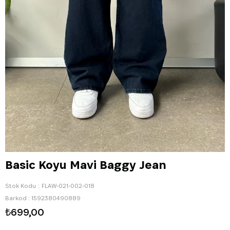
Basic Koyu Mavi Baggy Jean
Stok Kodu
FLAW-021-002-018
Barkod
:
1592380490889
₺699,00