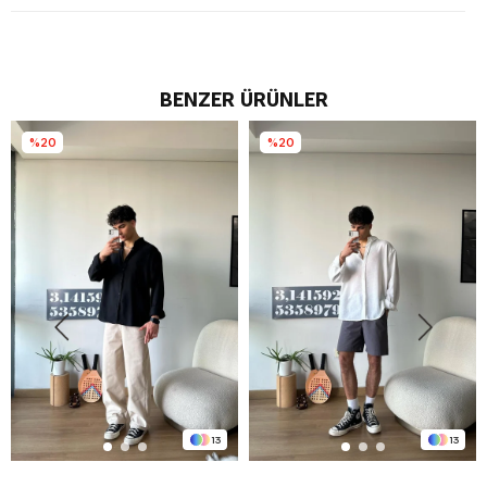
BENZER ÜRÜNLER
%20
%20
13
13