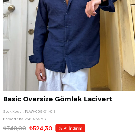
Basic Oversize Gömlek Lacivert
Stok Kodu
FLAW-009-011-011
Barkod
:
1592380739797
₺749,00
₺524,30
%
İndirim
30