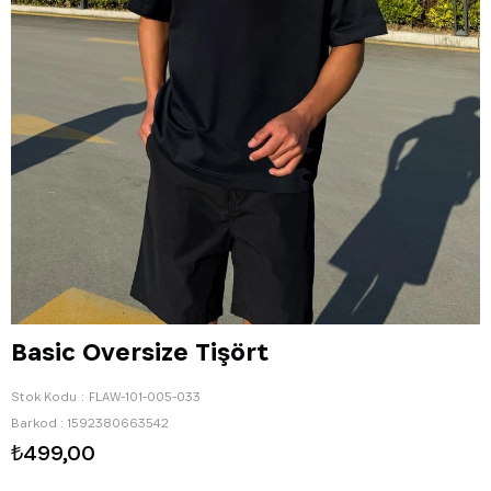
Basic Oversize Tişört
Stok Kodu
FLAW-101-005-033
Barkod
:
1592380663542
₺499,00