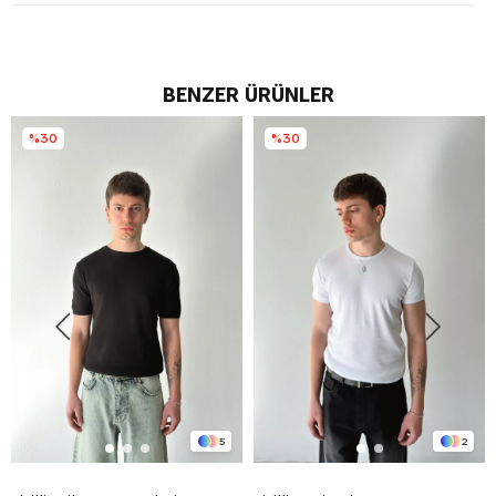
BENZER ÜRÜNLER
%30
%30
5
2