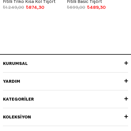
Fitilli Triko Kısa Kol Tişört
Fitilli Basic Tişört
₺1.249,00
₺874,30
₺699,00
₺489,30
KURUMSAL
YARDIM
KATEGORİLER
KOLEKSİYON