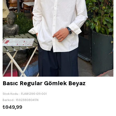
Basıc Regular Gömlek Beyaz
Stok Kodu
FLAW-296-011-001
Barkod
:
1592380804174
₺949,99