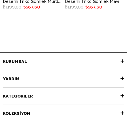
Desenli Triko Gömlek Mürdüm
Desenli Triko Gömlek Mavi
₺1.199,00
₺567,60
₺1.199,00
₺567,60
KURUMSAL
YARDIM
KATEGORİLER
KOLEKSİYON