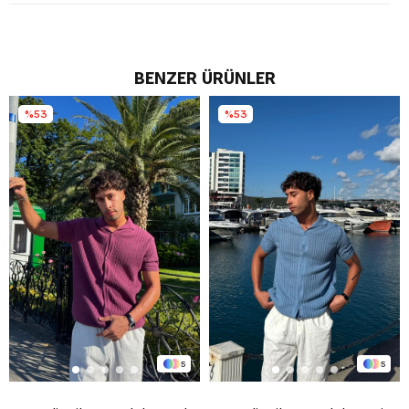
BENZER ÜRÜNLER
%53
%53
5
5