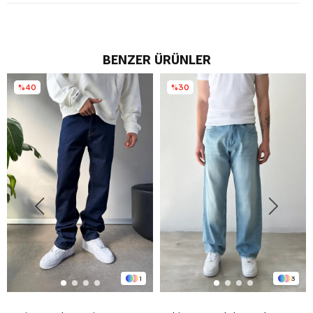
BENZER ÜRÜNLER
%40
%30
1
3