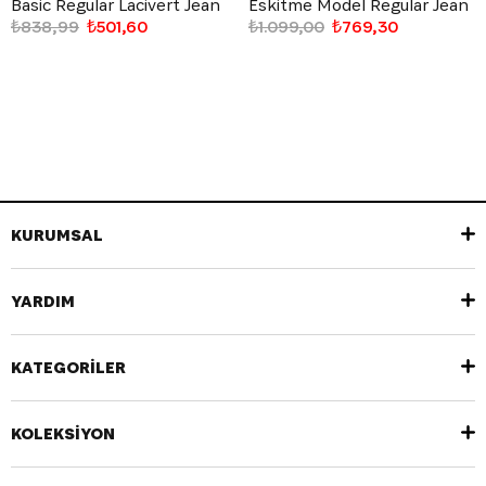
Basic Regular Lacivert Jean
Eskitme Model Regular Jean
₺838,99
₺501,60
₺1.099,00
₺769,30
KURUMSAL
YARDIM
KATEGORİLER
KOLEKSİYON