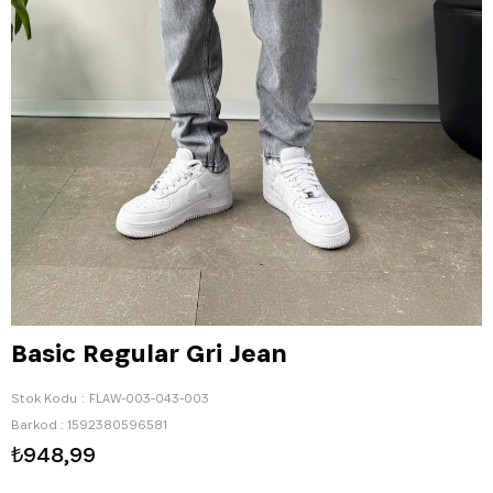
Basic Regular Gri Jean
Stok Kodu
FLAW-003-043-003
Barkod
:
1592380596581
₺948,99