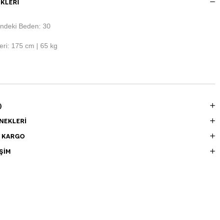
KLERI
ndeki Beden: 30
ri: 175 cm | 65 kg
)
NEKLERI
E KARGO
ŞIM