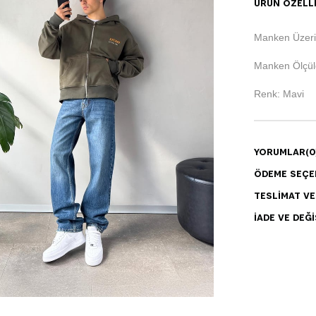
ÜRÜN ÖZELLI
Manken Üzeri
Manken Ölçüle
Renk: Mavi
YORUMLAR
(0
ÖDEME SEÇE
TESLIMAT V
İADE VE DEĞI