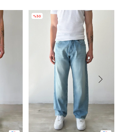
%30
%3