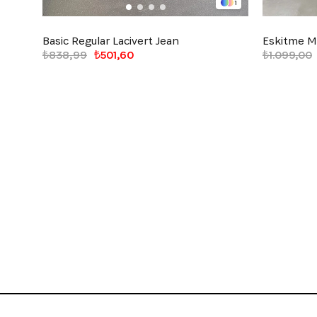
1
Basic Regular Lacivert Jean
Eskitme M
₺838,99
₺501,60
₺1.099,00