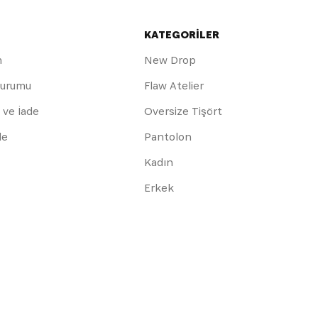
KATEGORİLER
m
New Drop
Durumu
Flaw Atelier
 ve İade
Oversize Tişört
de
Pantolon
Kadın
Erkek