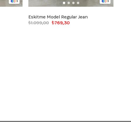
3
3
Eskitme Model Regular Jean
Çizgi
₺1.099,00
₺769,30
₺1.09