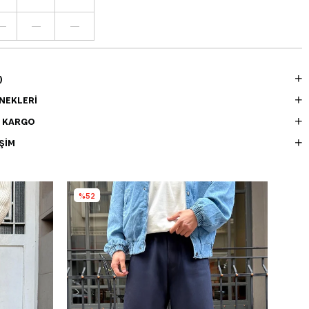
—
—
—
)
NEKLERI
E KARGO
ŞIM
%52
%4