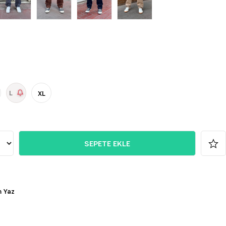
L
XL
 Yaz