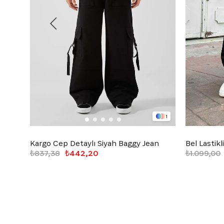
1
Kargo Cep Detaylı Siyah Baggy Jean
₺837,38
₺442,20
₺1.099,00