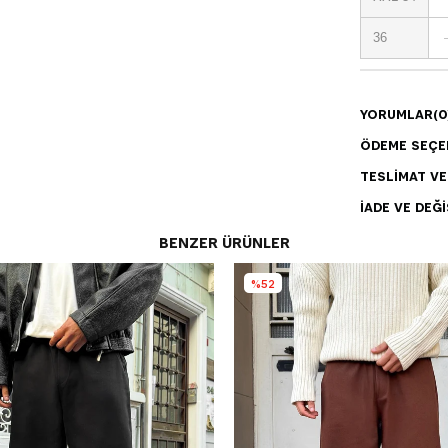
36
YORUMLAR
(0
ÖDEME SEÇE
TESLIMAT V
İADE VE DEĞI
BENZER ÜRÜNLER
%52