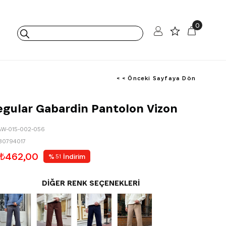
0
< < Önceki Sayfaya Dön
egular Gabardin Pantolon Vizon
AW-015-002-056
80794017
₺462,00
%
İndirim
51
DIĞER RENK SEÇENEKLERI