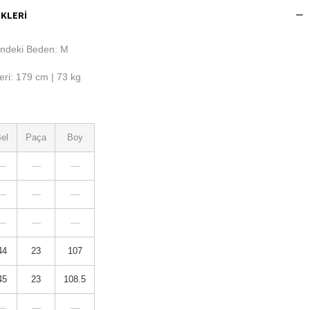
KLERI
ndeki Beden: M
ri: 179 cm | 73 kg
el
Paça
Boy
—
—
—
—
—
—
—
—
—
44
23
107
45
23
108.5
—
—
—