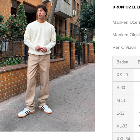
ÜRÜN ÖZELLI
Manken Üzeri
Manken Ölçüle
Renk: Vizon
Beden
B
XS-29
S-30
M-31
L-32
XL-33
XXL-34