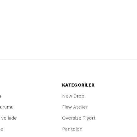
KATEGORİLER
m
New Drop
Durumu
Flaw Atelier
 ve İade
Oversize Tişört
de
Pantolon