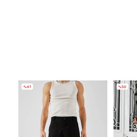
%47
%30