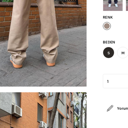
RENK
BEDEN
S
M
Yorum