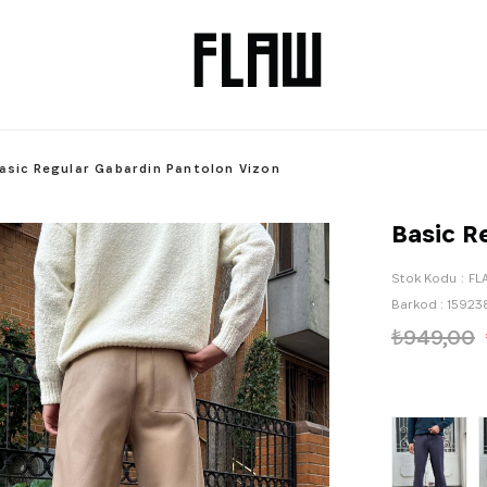
asic Regular Gabardin Pantolon Vizon
Basic R
Stok Kodu
FL
Barkod
:
15923
₺949,00