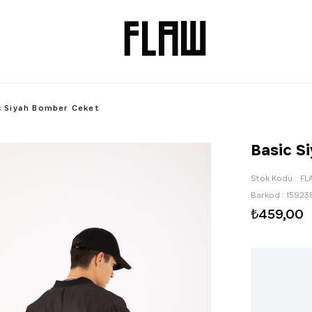
c Siyah Bomber Ceket
Basic S
Stok Kodu
FL
Barkod
:
15923
₺459,00