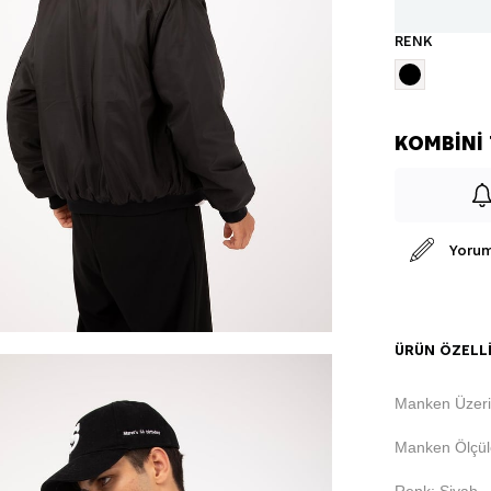
RENK
Yorum
ÜRÜN ÖZELLI
Manken Üzer
Manken Ölçüle
Renk: Siyah