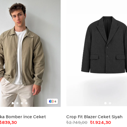
6
ka Bomber İnce Ceket
Crop Fit Blazer Ceket Siyah
₺839,30
₺2.749,00
₺1.924,30