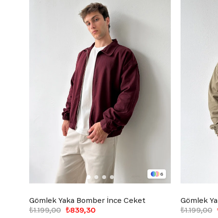
6
Gömlek Yaka Bomber İnce Ceket
Gömlek Ya
₺1.199,00
₺839,30
₺1.199,00