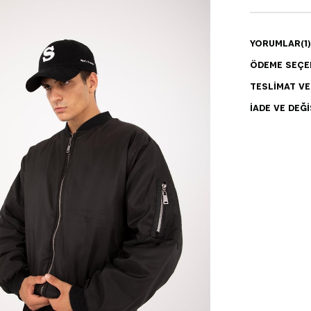
YORUMLAR
(1)
ÖDEME SEÇE
TESLIMAT V
İADE VE DEĞI