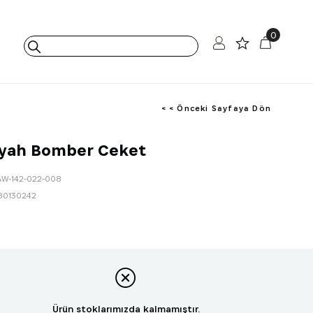
0
< < Önceki Sayfaya Dön
iyah Bomber Ceket
AW-142-022-008
80130242
Ürün stoklarımızda kalmamıştır.