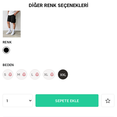
DIĞER RENK SEÇENEKLERI
RENK
BEDEN
S
M
L
XL
XXL