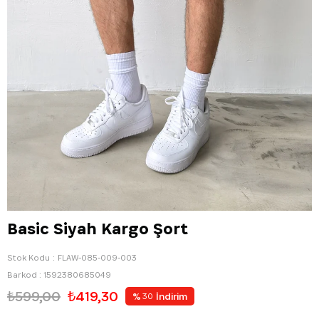
Basic Siyah Kargo Şort
Stok Kodu
FLAW-085-009-003
Barkod
:
1592380685049
₺599,00
₺419,30
%
İndirim
30