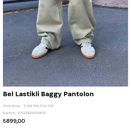
Bel Lastikli Baggy Pantolon
Stok Kodu
FLAW-134-002-019
Barkod
:
1592380669803
₺899,00