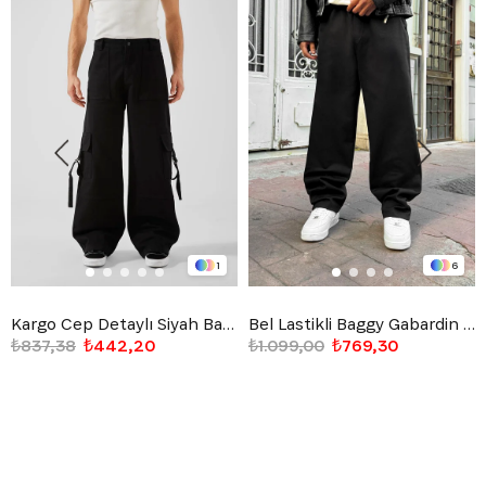
1
6
Kargo Cep Detaylı Siyah Baggy Jean
Bel Lastikli Baggy Gabardin Pantolon Siyah
₺837,38
₺442,20
₺1.099,00
₺769,30