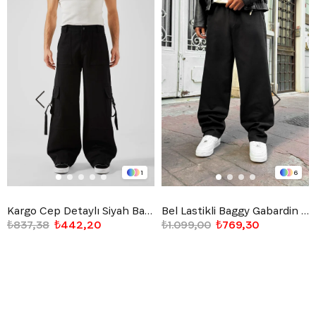
1
6
Kargo Cep Detaylı Siyah Baggy Jean
Bel Lastikli Baggy Gabardin Pantolon Siyah
₺837,38
₺442,20
₺1.099,00
₺769,30