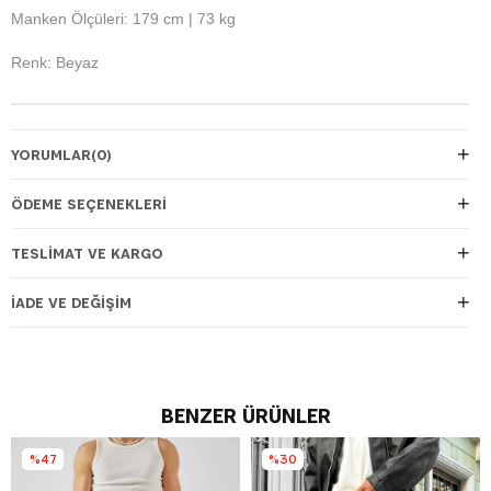
Manken Ölçüleri: 179 cm | 73 kg
Renk: Beyaz
YORUMLAR
(0)
ÖDEME SEÇENEKLERI
TESLIMAT VE KARGO
İADE VE DEĞIŞIM
BENZER ÜRÜNLER
%47
%30