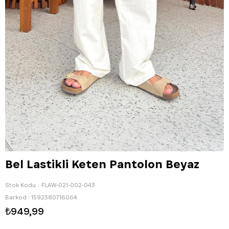
Bel Lastikli Keten Pantolon Beyaz
Stok Kodu
FLAW-021-002-043
Barkod
:
1592380716064
₺949,99