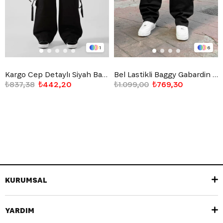
1
6
Kargo Cep Detaylı Siyah Baggy Jean
Bel Lastikli Baggy Gabardin Pantolon Siyah
₺837,38
₺442,20
₺1.099,00
₺769,30
KURUMSAL
YARDIM