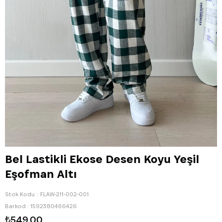
Bel Lastikli Ekose Desen Koyu Yeşil
Eşofman Altı
Stok Kodu
FLAW-211-002-001
Barkod
:
1592380466426
₺549,00