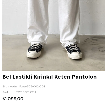
Bel Lastikli Kırinkıl Keten Pantolon
Stok Kodu
FLAW-303-002-004
Barkod
:
1592380872234
₺1.099,00