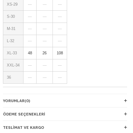
XS-29
—
—
—
S-30
—
—
—
M-31
—
—
—
L-32
—
—
—
XL-33
48
26
108
XXL-34
—
—
—
36
—
—
—
YORUMLAR
(0)
ÖDEME SEÇENEKLERI
TESLIMAT VE KARGO