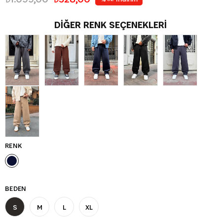
DIĞER RENK SEÇENEKLERI
RENK
BEDEN
S
M
L
XL