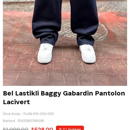
Bel Lastikli Baggy Gabardin Pantolon
Lacivert
Stok Kodu
FLAW-015-002-055
Barkod
:
1592380786081
₺1.099,00
₺528,00
%
İndirim
52