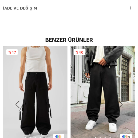
İADE VE DEĞIŞIM
BENZER ÜRÜNLER
%47
%40
1
6