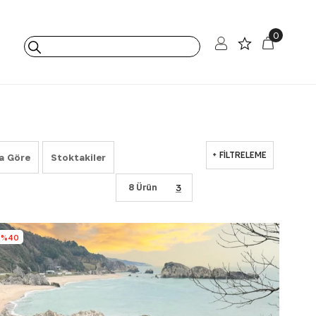
0
FILTRELEME
a Göre
Stoktakiler
8 Ürün
%40