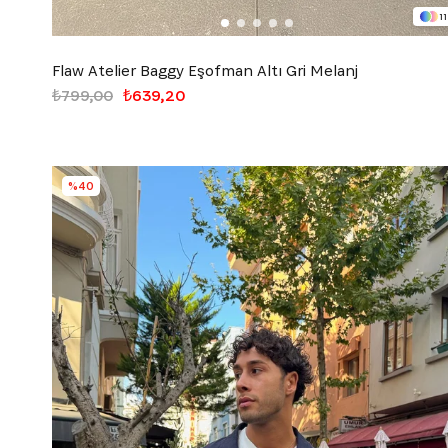
11
Flaw Atelier Baggy Eşofman Altı Gri Melanj
₺799,00
₺639,20
%40