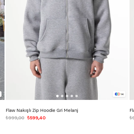
14
Flaw Nakışlı Zip Hoodie Gri Melanj
Fl
₺999,00
₺599,40
₺