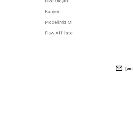
Bize Ulaşın
Kariyer
Modelimiz Ol
Flaw Affiliate
[em