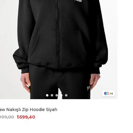
14
aw Nakışlı Zip Hoodie Siyah
999,00
₺599,40