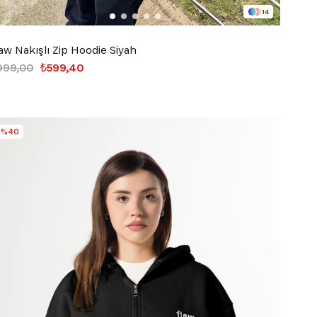
14
aw Nakışlı Zip Hoodie Siyah
999,00
₺599,40
%40