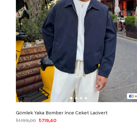
6
Gömlek Yaka Bomber İnce Ceket Lacivert
₺1.199,00
₺719,40