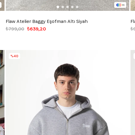
11
Flaw Atelier Baggy Eşofman Altı Siyah
Fl
₺799,00
₺639,20
₺
%40