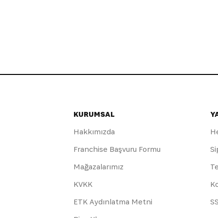
KURUMSAL
Y
Hakkımızda
H
Franchise Başvuru Formu
Si
Mağazalarımız
Te
KVKK
Ko
ETK Aydınlatma Metni
S