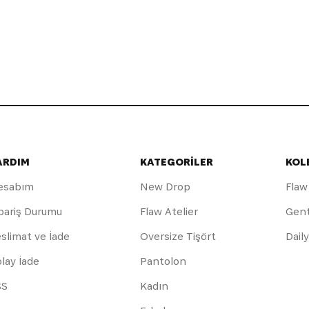
ARDIM
KATEGORİLER
KOL
esabım
New Drop
Flaw
pariş Durumu
Flaw Atelier
Gen
slimat ve İade
Oversize Tişört
Dail
lay İade
Pantolon
SS
Kadın