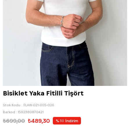
Bisiklet Yaka Fitilli Tişört
Stok Kodu
FLAW-021-005-026
Barkod
:
1592380870421
₺699,00
₺489,30
%
İndirim
30