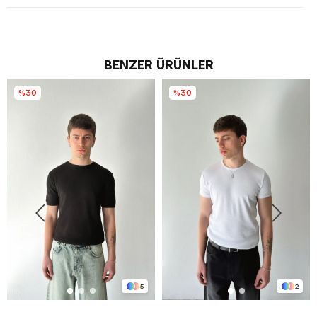
BENZER ÜRÜNLER
%30
%30
5
2