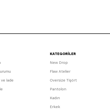
KATEGORİLER
m
New Drop
Durumu
Flaw Atelier
 ve İade
Oversize Tişört
de
Pantolon
Kadın
Erkek