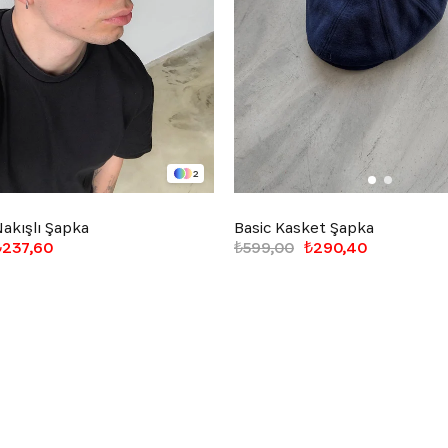
2
akışlı Şapka
Basic Kasket Şapka
₺237,60
₺599,00
₺290,40