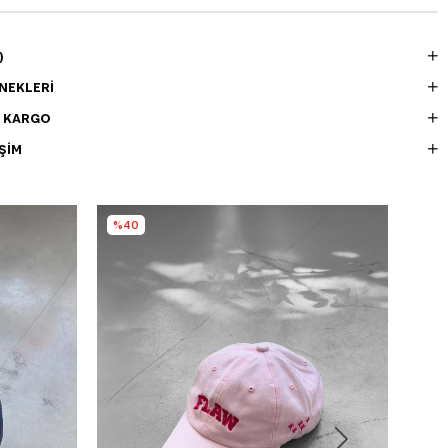
)
NEKLERI
E KARGO
ŞIM
%40
%3