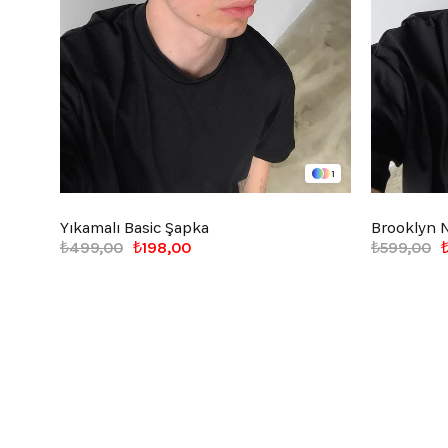
1
Yıkamalı Basic Şapka
Brooklyn N
₺499,00
₺198,00
₺599,00