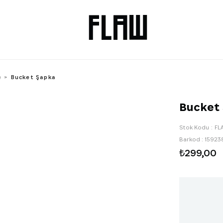
e
Bucket Şapka
Bucket
Stok Kodu
FL
Barkod
:
15923
₺299,00