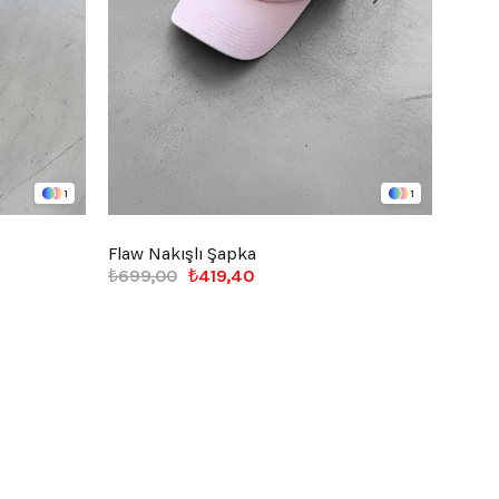
1
1
Flaw Nakışlı Şapka
Flaw
₺699,00
₺419,40
₺1.49