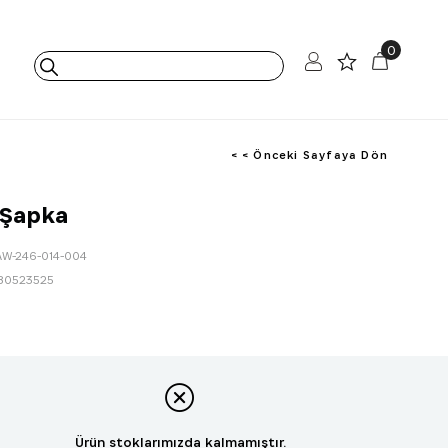
0
< < Önceki Sayfaya Dön
 Şapka
AW-246-014-004
80523525
Ürün stoklarımızda kalmamıştır.