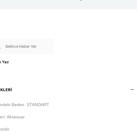
Gelince Haber Ver
 Yaz
KLERI
indeki Beden: STANDART
ri: Aksesuar
Bordo