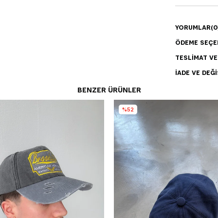
YORUMLAR
(0
ÖDEME SEÇE
TESLIMAT V
İADE VE DEĞI
BENZER ÜRÜNLER
%52