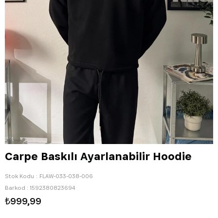
Carpe Baskılı Ayarlanabilir Hoodie
Stok Kodu
FLAW-033-038-006
Barkod
:
1592380823694
₺999,99