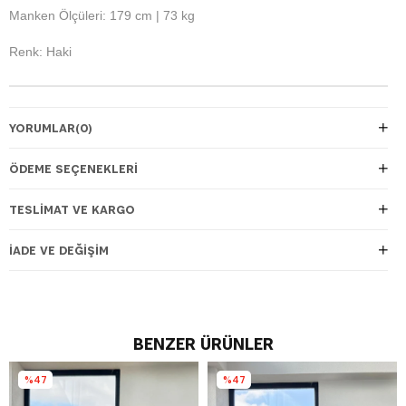
Manken Ölçüleri: 179 cm | 73 kg
Renk: Haki
YORUMLAR
(0)
ÖDEME SEÇENEKLERI
TESLIMAT VE KARGO
İADE VE DEĞIŞIM
BENZER ÜRÜNLER
%47
%47