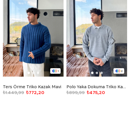
1
2
Ters Örme Triko Kazak Mavi
Polo Yaka Dokuma Triko Kazak Gri
₺1.449,99
₺772,20
₺899,99
₺475,20