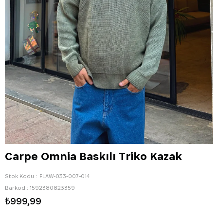
Carpe Omnia Baskılı Triko Kazak
Stok Kodu
FLAW-033-007-014
Barkod
:
1592380823359
₺999,99