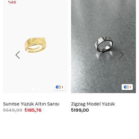
%66
1
1
Sunrise Yüzük Altın Sarısı
Zigzag Model Yüzük
₺549,99
₺185,76
₺199,00