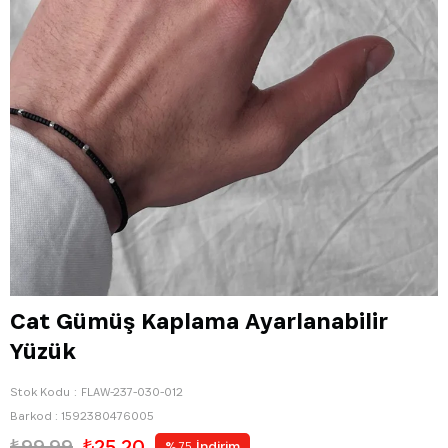
Cat Gümüş Kaplama Ayarlanabilir
Yüzük
Stok Kodu
FLAW-237-030-012
Barkod
:
1592380476005
₺99,99
₺25,20
%
İndirim
75