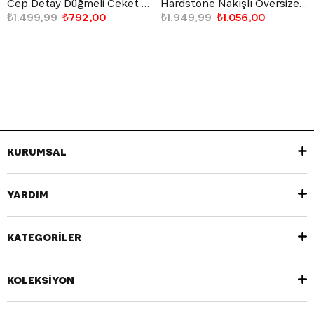
Cep Detay Düğmeli Ceket Taş Rengi
Hardstone Nakışlı Oversize Ceket Gri
₺1.499,99
₺792,00
₺1.949,99
₺1.056,00
KURUMSAL
YARDIM
KATEGORİLER
KOLEKSİYON