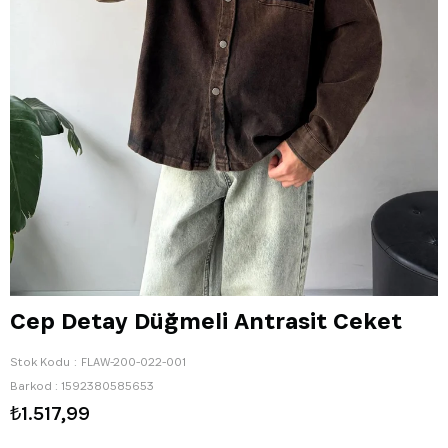
Cep Detay Düğmeli Antrasit Ceket
Stok Kodu
FLAW-200-022-001
Barkod
:
1592380585653
₺1.517,99