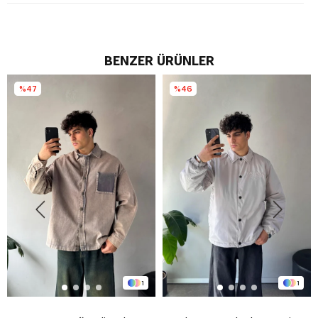
BENZER ÜRÜNLER
%47
%46
1
1