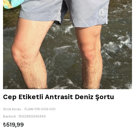
Cep Etiketli Antrasit Deniz Şortu
Stok Kodu
FLAW-178-009-001
Barkod
:
1592380545343
₺519,99