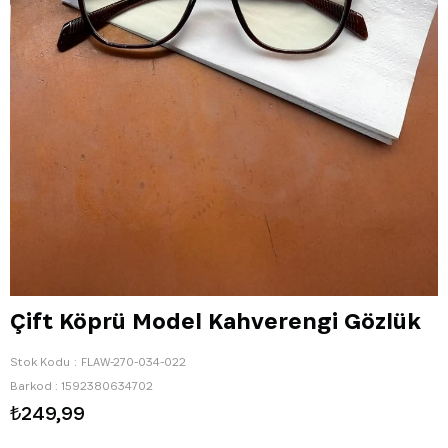
Çift Köprü Model Kahverengi Gözlük
Stok Kodu
FLAW-270-034-022
Barkod
:
1592380634702
₺249,99