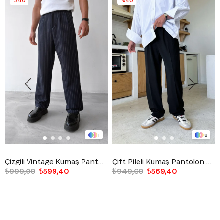
%40
%40
1
8
Çizgili Vintage Kumaş Pantolon Lacivert
Çift Pileli Kumaş Pantolon Siyah
₺999,00
₺599,40
₺949,00
₺569,40