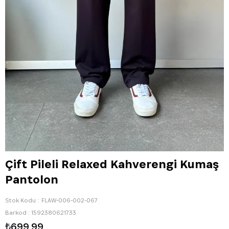
Çift Pileli Relaxed Kahverengi Kumaş
Pantolon
Stok Kodu
FLAW-006-002-067
Barkod
:
1592380621733
₺699,99