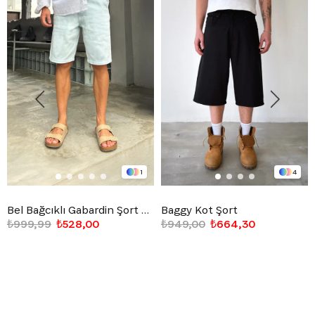
1
4
Bel Bağcıklı Gabardin Şort Mavi
Baggy Kot Şort
₺999,99
₺528,00
₺949,00
₺664,30