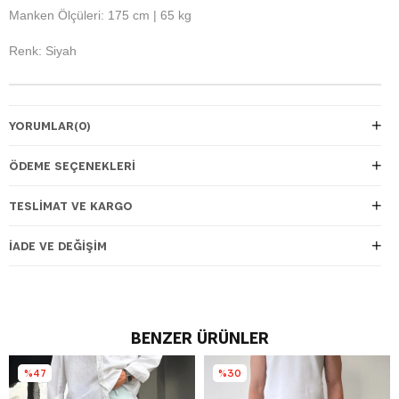
Manken Ölçüleri: 175 cm | 65 kg
Renk: Siyah
YORUMLAR
(0)
ÖDEME SEÇENEKLERI
TESLIMAT VE KARGO
İADE VE DEĞIŞIM
BENZER ÜRÜNLER
%47
%30