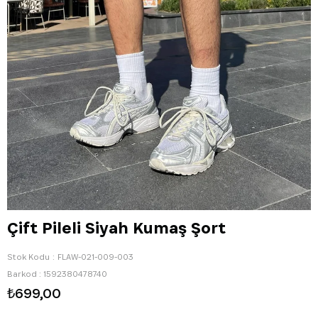
Çift Pileli Siyah Kumaş Şort
Stok Kodu
FLAW-021-009-003
Barkod
:
1592380478740
₺699,00