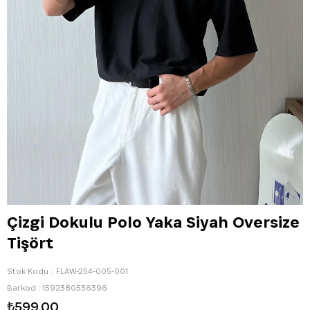
Çizgi Dokulu Polo Yaka Siyah Oversize
Tişört
Stok Kodu
FLAW-254-005-001
Barkod
:
1592380536396
₺599,00