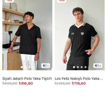
%55
%40
1
2
Siyah Jakarlı Polo Yaka Tişört
Los Feliz Nakışlı Polo Yaka Triko Tişört
₺699,00
₺316,80
₺1.199,00
₺719,40