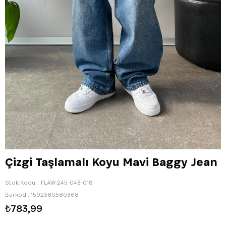
Çizgi Taşlamalı Koyu Mavi Baggy Jean
Stok Kodu
FLAW-245-043-018
Barkod
:
1592380580368
₺783,99