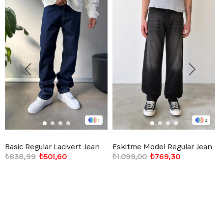
1
3
Basic Regular Lacivert Jean
Eskitme Model Regular Jean
₺838,99
₺501,60
₺1.099,00
₺769,30