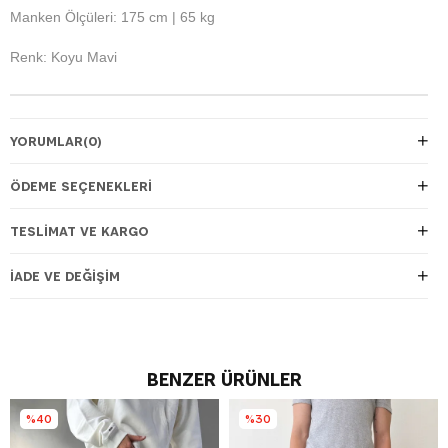
Manken Ölçüleri: 175 cm | 65 kg
Renk: Koyu Mavi
YORUMLAR
(0)
ÖDEME SEÇENEKLERI
TESLIMAT VE KARGO
İADE VE DEĞIŞIM
BENZER ÜRÜNLER
%40
%30