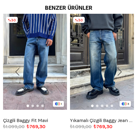
BENZER ÜRÜNLER
%30
%30
1
3
Çizgili Baggy Fit Mavi
Yıkamalı Çizgili Baggy Jean Mavi
₺1.099,00
₺769,30
₺1.099,00
₺769,30