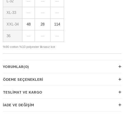
L-32
—
—
—
XL-33
—
—
—
XXL-34
48
28
114
36
—
—
—
%90 cotton %10 polyester likrasız kot
YORUMLAR
(0)
ÖDEME SEÇENEKLERI
TESLIMAT VE KARGO
İADE VE DEĞIŞIM