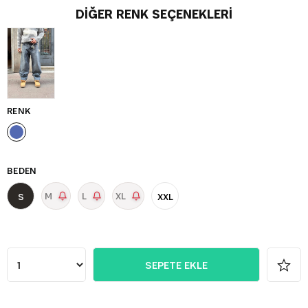
DIĞER RENK SEÇENEKLERI
RENK
BEDEN
M
L
XL
S
XXL