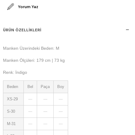
Yorum Yaz
ÜRÜN ÖZELLIKLERI
Manken Üzerindeki Beden: M
Manken Ölçüleri: 179 cm | 73 kg
Renk: İndigo
Beden
Bel
Paça
Boy
XS-29
—
—
—
S-30
—
—
—
M-31
—
—
—