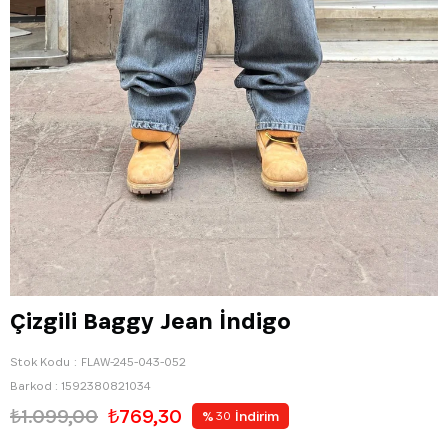
Çizgili Baggy Jean İndigo
Stok Kodu
FLAW-245-043-052
Barkod
:
1592380821034
₺1.099,00
₺769,30
%
İndirim
30