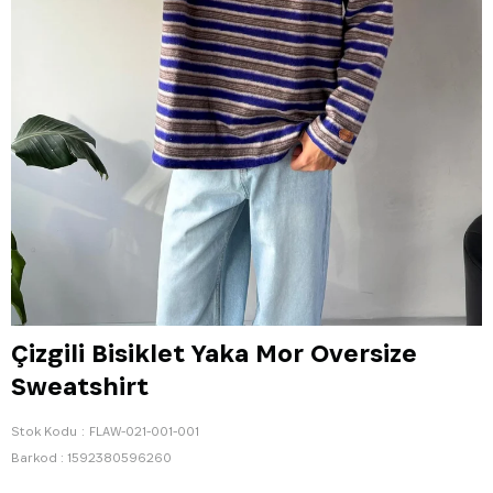
Çizgili Bisiklet Yaka Mor Oversize
Sweatshirt
Stok Kodu
FLAW-021-001-001
Barkod
:
1592380596260