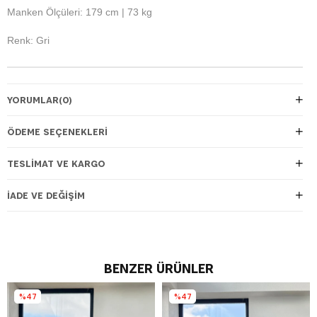
Manken Ölçüleri: 179 cm | 73 kg
Renk: Gri
YORUMLAR
(0)
ÖDEME SEÇENEKLERI
TESLIMAT VE KARGO
İADE VE DEĞIŞIM
BENZER ÜRÜNLER
%47
%47