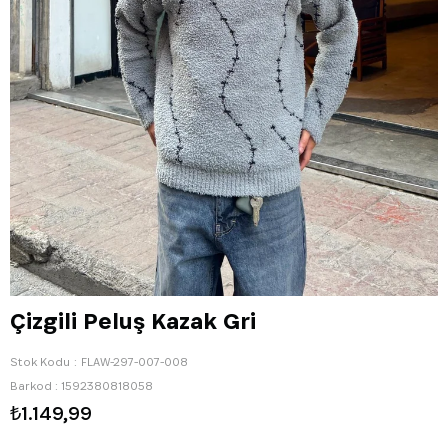
Çizgili Peluş Kazak Gri
Stok Kodu
FLAW-297-007-008
Barkod
:
1592380818058
₺1.149,99