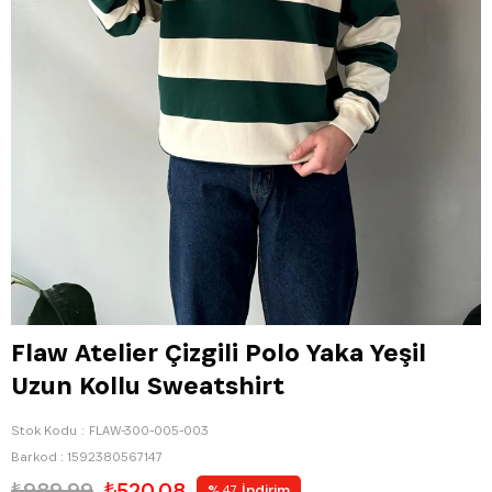
Flaw Atelier Çizgili Polo Yaka Yeşil
Uzun Kollu Sweatshirt
Stok Kodu
FLAW-300-005-003
Barkod
:
1592380567147
₺989,99
₺520,08
%
İndirim
47