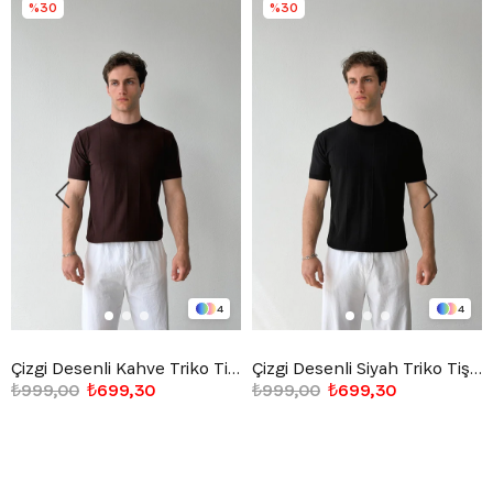
%30
%30
4
4
Çizgi Desenli Kahve Triko Tişört
Çizgi Desenli Siyah Triko Tişört
₺999,00
₺699,30
₺999,00
₺699,30