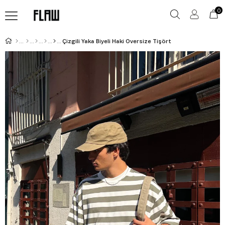
0
Çizgili Yaka Biyeli Haki Oversize Tişört