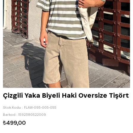
Çizgili Yaka Biyeli Haki Oversize Tişört
Stok Kodu
FLAW-095-005-055
Barkod
:
1592380522009
₺499,00